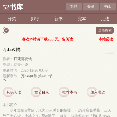
52书库
繁體
登录
书架
分类
排行
新书
完本
足迹
喜欢本站请下载app,无广告阅读
本站必读
万dao剑尊
作者：
打死都要钱
类型：耽美小说
更新时间：2023-12-26 03:49
最新章节：
万dao剑尊 第4497节
">
从头阅读
章节目录
推荐本书
加入书架
本书简介：
少年遭挚ai背叛，沦为万人唾弃的叛徒，一怒开启金手指，三天
升了十八级，决战之ri，挚ai懵了！ 首发：ρ○①⑧space「Рo1⒏news」